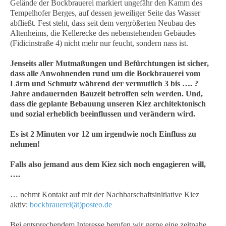
Gelände der Bockbrauerei markiert ungefähr den Kamm des
Tempelhofer Berges, auf dessen jeweiliger Seite das Wasser
abfließt. Fest steht, dass seit dem vergrößerten Neubau des
Altenheims, die Kellerecke des nebenstehenden Gebäudes
(Fidicinstraße 4) nicht mehr nur feucht, sondern nass ist.
Jenseits aller Mutmaßungen und Befürchtungen ist sicher,
dass alle Anwohnenden rund um die Bockbrauerei vom
Lärm und Schmutz während der vermutlich 3 bis …. ?
Jahre andauernden Bauzeit betroffen sein werden. Und,
dass die geplante Bebauung unseren Kiez architektonisch
und sozial erheblich beeinflussen und verändern wird.
Es ist 2 Minuten vor 12 um irgendwie noch Einfluss zu
nehmen!
Falls also jemand aus dem Kiez sich noch engagieren will,
….
… nehmt Kontakt auf mit der Nachbarschaftsinitiative Kiez
aktiv:
bockbrauerei(ät)posteo.de
Bei entsprechendem Interesse berufen wir gerne eine zeitnahe