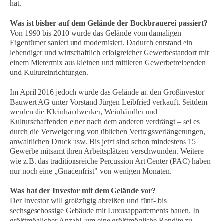
hat.
Was ist bisher auf dem Gelände der Bockbrauerei passiert?
Von 1990 bis 2010 wurde das Gelände vom damaligen
Eigentümer saniert und modernisiert. Dadurch entstand ein
lebendiger und wirtschaftlich erfolgreicher Gewerbestandort mit
einem Mietermix aus kleinen und mittleren Gewerbetreibenden
und Kultureinrichtungen.
Im April 2016 jedoch wurde das Gelände an den Großinvestor
Bauwert AG unter Vorstand Jürgen Leibfried verkauft. Seitdem
werden die Kleinhandwerker, Weinhändler und
Kulturschaffenden einer nach dem anderen verdrängt – sei es
durch die Verweigerung von üblichen Vertragsverlängerungen,
anwaltlichen Druck usw. Bis jetzt sind schon mindestens 15
Gewerbe mitsamt ihren Arbeitsplätzen verschwunden. Weitere
wie z.B. das traditionsreiche Percussion Art Center (PAC) haben
nur noch eine „Gnadenfrist" von wenigen Monaten.
Was hat der Investor mit dem Gelände vor?
Der Investor will großzügig abreißen und fünf- bis
sechsgeschossige Gebäude mit Luxusappartements bauen. In
größtmöglicher Anzahl, um eine größtmögliche Rendite zu