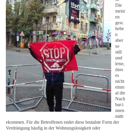
Die
meist
en
gesc
hehe
n
aber
so
still
und
leise,
dass
es
nicht
einm
al die
Nach
bar:i
nnen
mitb
ekommen. Für die Betroffenen endet diese brutalste Form der
Verdrängung häufig in der Wohnungslosigkeit oder