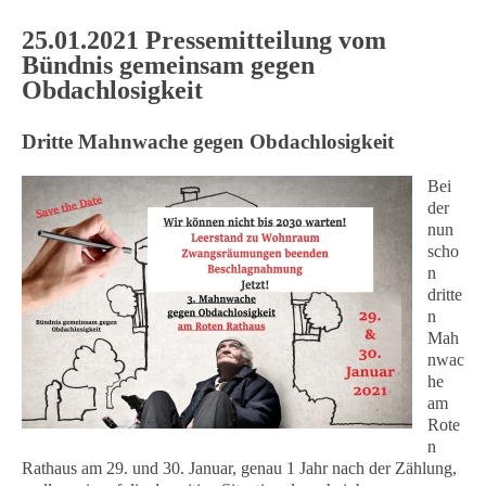
25.01.2021 Pressemitteilung vom
Bündnis gemeinsam gegen
Obdachlosigkeit
Dritte Mahnwache gegen Obdachlosigkeit
Bei
der
nun
scho
n
dritte
n
Mah
nwac
he
am
Rote
n
Rathaus am 29. und 30. Januar, genau 1 Jahr nach der Zählung,