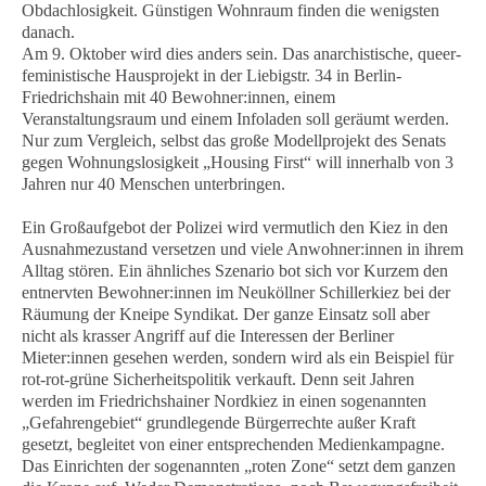
Obdachlosigkeit. Günstigen Wohnraum finden die wenigsten
danach.
Am 9. Oktober wird dies anders sein. Das anarchistische, queer-
feministische Hausprojekt in der Liebigstr. 34 in Berlin-
Friedrichshain mit 40 Bewohner:innen, einem
Veranstaltungsraum und einem Infoladen soll geräumt werden.
Nur zum Vergleich, selbst das große Modellprojekt des Senats
gegen Wohnungslosigkeit „Housing First“ will innerhalb von 3
Jahren nur 40 Menschen unterbringen.
Ein Großaufgebot der Polizei wird vermutlich den Kiez in den
Ausnahmezustand versetzen und viele Anwohner:innen in ihrem
Alltag stören. Ein ähnliches Szenario bot sich vor Kurzem den
entnervten Bewohner:innen im Neuköllner Schillerkiez bei der
Räumung der Kneipe Syndikat. Der ganze Einsatz soll aber
nicht als krasser Angriff auf die Interessen der Berliner
Mieter:innen gesehen werden, sondern wird als ein Beispiel für
rot-rot-grüne Sicherheitspolitik verkauft. Denn seit Jahren
werden im Friedrichshainer Nordkiez in einen sogenannten
„Gefahrengebiet“ grundlegende Bürgerrechte außer Kraft
gesetzt, begleitet von einer entsprechenden Medienkampagne.
Das Einrichten der sogenannten „roten Zone“ setzt dem ganzen