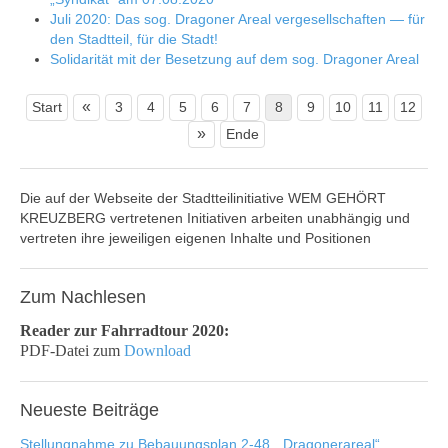
Juli 2020: Das sog. Dragoner Areal vergesellschaften — für
den Stadtteil, für die Stadt!
Solidarität mit der Besetzung auf dem sog. Dragoner Areal
«
Start
3
4
5
6
7
8
9
10
11
12
»
Ende
Die auf der Webseite der Stadtteilinitiative WEM GEHÖRT
KREUZBERG vertretenen Initiativen arbeiten unabhängig und
vertreten ihre jeweiligen eigenen Inhalte und Positionen
Zum
Nachlesen
Reader zur Fahrradtour 2020:
PDF-Datei zum
Download
Neueste
Beiträge
Stellungnahme zu Bebauungsplan 2-48, „Dragonerareal“