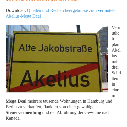
Download:
Quellen und Rechercheergebnisse zum vermuteten
Akelius-Mega Deal
Verm
utlic
h
plant
Akel
ius
mit
drei
Schri
tten
in
eine
m
Mega Deal
mehrere tausende Wohnungen in Hamburg und
Berlin zu verkaufen, flankiert von einer gewaltigen
Steuervermeidung
und der Abführung der Gewinne nach
Kanada.