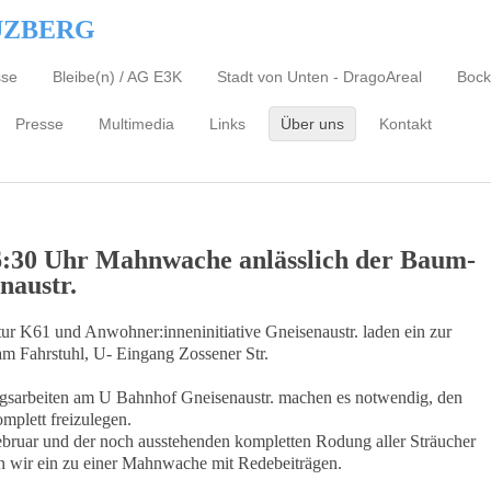
UZBERG
sse
Bleibe(n) / AG E3K
Stadt von Unten - DragoAreal
Bock
Presse
Multimedia
Links
Über uns
Kontakt
16:30 Uhr Mahnwache anlässlich der Baum-
naustr.
ur K61 und Anwohner:inneninitiative Gneisenaustr. laden ein zur
 Fahrstuhl, U- Eingang Zossener Str.
gsarbeiten am U Bahnhof Gneisenaustr. machen es notwendig, den
plett freizulegen.
bruar und der noch ausstehenden kompletten Rodung aller Sträucher
n wir ein zu einer Mahnwache mit Redebeiträgen.