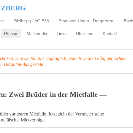
UZBERG
sse
Bleibe(n) / AG E3K
Stadt von Unten - DragoAreal
Bock
Presse
Multimedia
Links
Über uns
Kontakt
inken, sind sie für Alle zugänglich, jedoch werden häufiger Artikel
en Bezahlmodus gestellt.
ern: Zwei Brüder in der Mietfalle —
r zur teuren Mietfalle. Jetzt zieht der Vermieter seine
gefälschte Mietverträge.